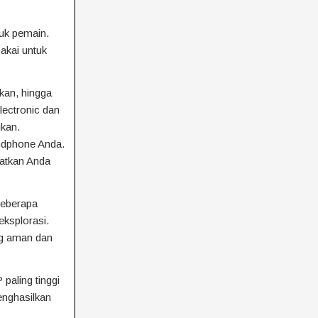
tuk pemain.
akai untuk
ikan, hingga
lectronic dan
ikan.
ndphone Anda.
matkan Anda
Beberapa
ksplorasi.
ng aman dan
paling tinggi
enghasilkan