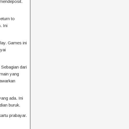
 mendeposit.
eturn to
 Ini
lay. Games ini
yai
. Sebagian dari
pemain yang
tawarkan
yang ada. Ini
ian buruk.
artu prabayar.