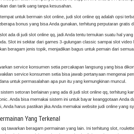
kan dan tarik uang tanpa kesusahan.
 tempat untuk bermain slot online, judi slot online qq adalah opsi terba
erapa bonus yang bisa Anda gunakan, terhitung perputaran gratis da
lot ada di judi slot online qq, jadi Anda tentu temukan suatu hal ya
nda. Slot ini sekitar dari games 3-gulungan classic sampai slot video 
kan beragam jenis topik, menjadikan bagus untuk pemain dari semua 
awarkan service konsumen setia percakapan langsung yang bisa dikon
rwakilan service konsumen setia bisa jawab pertanyaan mengenai per
ana untuk permasalahan apa pun itu yang kemungkinan muncul.
istem setoran berlainan yang ada di judi slot online qq, terhitung kar
onic. Anda bisa memakai sistem ini untuk bayar keanggotaan Anda
api, Anda harus pastikan jika Anda memakai website judi online yang s
ermainan Yang Terkenal
ne qq tawarkan beragam permainan yang lain. Ini terhitung slot, roulett