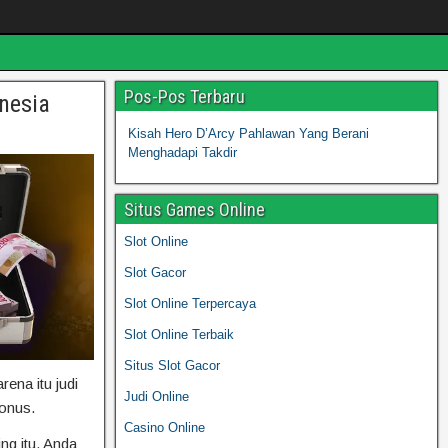
Pos-Pos Terbaru
nesia
Kisah Hero D’Arcy Pahlawan Yang Berani
Menghadapi Takdir
Situs Games Online
Slot Online
Slot Gacor
Slot Online Terpercaya
Slot Online Terbaik
Situs Slot Gacor
arena itu judi
Judi Online
bonus.
Casino Online
ng itu, Anda