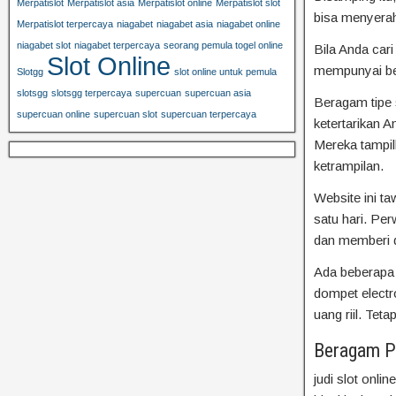
Merpatislot
Merpatislot asia
Merpatislot online
Merpatislot slot
bisa menyerah
Merpatislot terpercaya
niagabet
niagabet asia
niagabet online
niagabet slot
niagabet terpercaya
seorang pemula togel online
Bila Anda cari
Slot Online
mempunyai beb
Slotgg
slot online untuk pemula
slotsgg
slotsgg terpercaya
supercuan
supercuan asia
Beragam tipe s
supercuan online
supercuan slot
supercuan terpercaya
ketertarikan A
Mereka tampil
ketrampilan.
Website ini t
satu hari. Pe
dan memberi d
Ada beberapa s
dompet electr
uang riil. Tet
Beragam P
judi slot onli