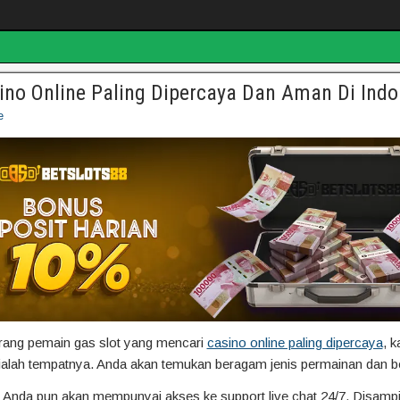
ino Online Paling Dipercaya Dan Aman Di Indo
e
rang pemain gas slot yang mencari
casino online paling dipercaya
, k
q ialah tempatnya. Anda akan temukan beragam jenis permainan dan 
, Anda pun akan mempunyai akses ke support live chat 24/7. Disampi