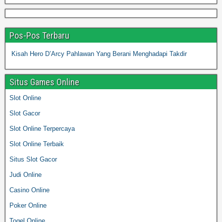
Pos-Pos Terbaru
Kisah Hero D’Arcy Pahlawan Yang Berani Menghadapi Takdir
Situs Games Online
Slot Online
Slot Gacor
Slot Online Terpercaya
Slot Online Terbaik
Situs Slot Gacor
Judi Online
Casino Online
Poker Online
Togel Online