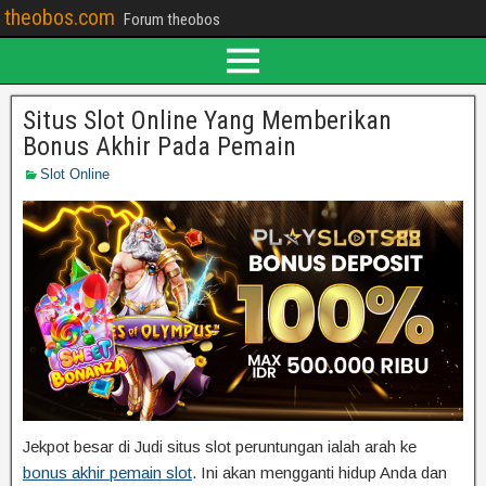
theobos.com
Forum theobos
Situs Slot Online Yang Memberikan
Bonus Akhir Pada Pemain
Slot Online
Jekpot besar di Judi situs slot peruntungan ialah arah ke
bonus akhir pemain slot
. Ini akan mengganti hidup Anda dan