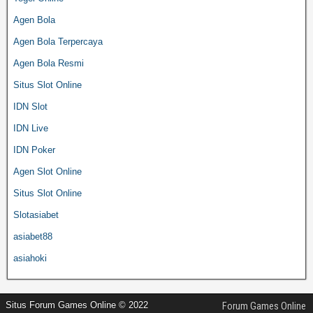
Agen Bola
Agen Bola Terpercaya
Agen Bola Resmi
Situs Slot Online
IDN Slot
IDN Live
IDN Poker
Agen Slot Online
Situs Slot Online
Slotasiabet
asiabet88
asiahoki
Situs Forum Games Online © 2022
Forum Games Online