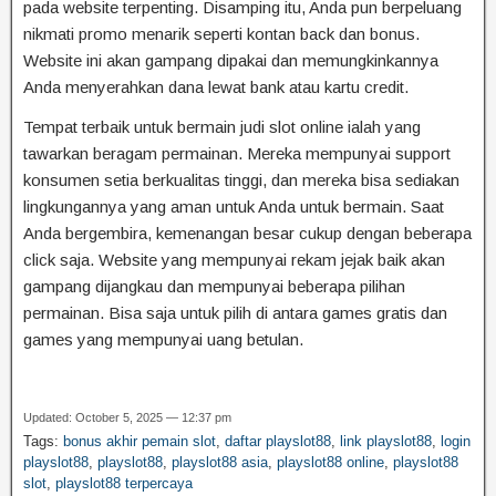
pada website terpenting. Disamping itu, Anda pun berpeluang
nikmati promo menarik seperti kontan back dan bonus.
Website ini akan gampang dipakai dan memungkinkannya
Anda menyerahkan dana lewat bank atau kartu credit.
Tempat terbaik untuk bermain judi slot online ialah yang
tawarkan beragam permainan. Mereka mempunyai support
konsumen setia berkualitas tinggi, dan mereka bisa sediakan
lingkungannya yang aman untuk Anda untuk bermain. Saat
Anda bergembira, kemenangan besar cukup dengan beberapa
click saja. Website yang mempunyai rekam jejak baik akan
gampang dijangkau dan mempunyai beberapa pilihan
permainan. Bisa saja untuk pilih di antara games gratis dan
games yang mempunyai uang betulan.
Updated: October 5, 2025 — 12:37 pm
Tags:
bonus akhir pemain slot
,
daftar playslot88
,
link playslot88
,
login
playslot88
,
playslot88
,
playslot88 asia
,
playslot88 online
,
playslot88
slot
,
playslot88 terpercaya