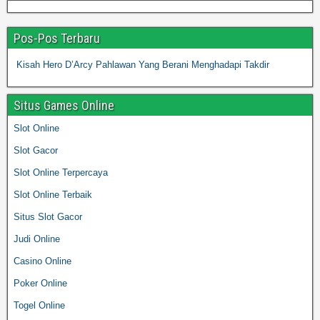
Pos-Pos Terbaru
Kisah Hero D’Arcy Pahlawan Yang Berani Menghadapi Takdir
Situs Games Online
Slot Online
Slot Gacor
Slot Online Terpercaya
Slot Online Terbaik
Situs Slot Gacor
Judi Online
Casino Online
Poker Online
Togel Online