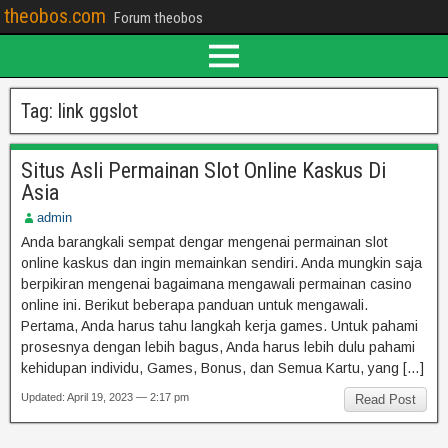
theobos.com
Forum theobos
Tag:
link ggslot
Situs Asli Permainan Slot Online Kaskus Di
Asia
admin
Anda barangkali sempat dengar mengenai permainan slot
online kaskus dan ingin memainkan sendiri. Anda mungkin saja
berpikiran mengenai bagaimana mengawali permainan casino
online ini. Berikut beberapa panduan untuk mengawali.
Pertama, Anda harus tahu langkah kerja games. Untuk pahami
prosesnya dengan lebih bagus, Anda harus lebih dulu pahami
kehidupan individu, Games, Bonus, dan Semua Kartu, yang […]
Updated: April 19, 2023 — 2:17 pm
Read Post