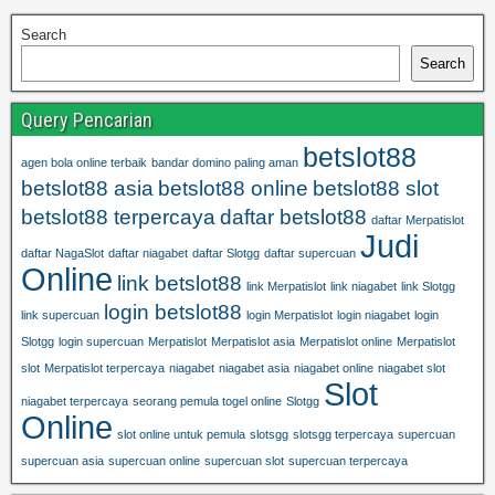
Search
Search
Query Pencarian
betslot88
agen bola online terbaik
bandar domino paling aman
betslot88 asia
betslot88 online
betslot88 slot
betslot88 terpercaya
daftar betslot88
daftar Merpatislot
Judi
daftar NagaSlot
daftar niagabet
daftar Slotgg
daftar supercuan
Online
link betslot88
link Merpatislot
link niagabet
link Slotgg
login betslot88
link supercuan
login Merpatislot
login niagabet
login
Slotgg
login supercuan
Merpatislot
Merpatislot asia
Merpatislot online
Merpatislot
slot
Merpatislot terpercaya
niagabet
niagabet asia
niagabet online
niagabet slot
Slot
niagabet terpercaya
seorang pemula togel online
Slotgg
Online
slot online untuk pemula
slotsgg
slotsgg terpercaya
supercuan
supercuan asia
supercuan online
supercuan slot
supercuan terpercaya