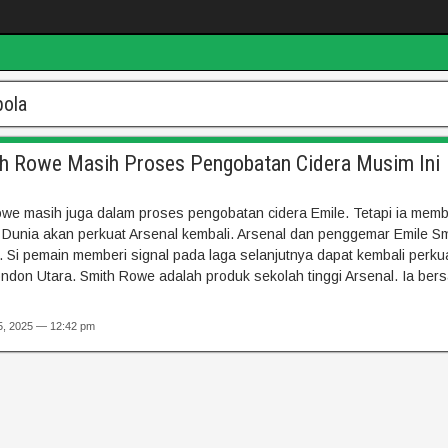
bola
th Rowe Masih Proses Pengobatan Cidera Musim Ini
owe masih juga dalam proses pengobatan cidera Emile. Tetapi ia memb
 Dunia akan perkuat Arsenal kembali. Arsenal dan penggemar Emile S
. Si pemain memberi signal pada laga selanjutnya dapat kembali perkua
ondon Utara. Smith Rowe adalah produk sekolah tinggi Arsenal. Ia be
5, 2025 — 12:42 pm