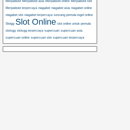
Merpatislot
Merpatislot asia
Merpatislot online
Merpatislot slot
Merpatislot terpercaya
niagabet
niagabet asia
niagabet online
niagabet slot
niagabet terpercaya
seorang pemula togel online
Slot Online
Slotgg
slot online untuk pemula
slotsgg
slotsgg terpercaya
supercuan
supercuan asia
supercuan online
supercuan slot
supercuan terpercaya