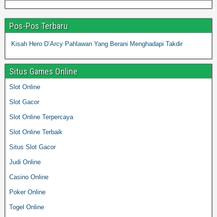
Pos-Pos Terbaru
Kisah Hero D’Arcy Pahlawan Yang Berani Menghadapi Takdir
Situs Games Online
Slot Online
Slot Gacor
Slot Online Terpercaya
Slot Online Terbaik
Situs Slot Gacor
Judi Online
Casino Online
Poker Online
Togel Online