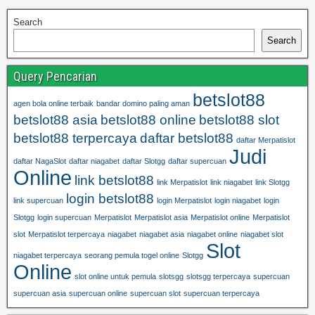
Search
Search
Query Pencarian
betslot88
agen bola online terbaik
bandar domino paling aman
betslot88 asia
betslot88 online
betslot88 slot
betslot88 terpercaya
daftar betslot88
daftar Merpatislot
Judi
daftar NagaSlot
daftar niagabet
daftar Slotgg
daftar supercuan
Online
link betslot88
link Merpatislot
link niagabet
link Slotgg
login betslot88
link supercuan
login Merpatislot
login niagabet
login
Slotgg
login supercuan
Merpatislot
Merpatislot asia
Merpatislot online
Merpatislot
slot
Merpatislot terpercaya
niagabet
niagabet asia
niagabet online
niagabet slot
Slot
niagabet terpercaya
seorang pemula togel online
Slotgg
Online
slot online untuk pemula
slotsgg
slotsgg terpercaya
supercuan
supercuan asia
supercuan online
supercuan slot
supercuan terpercaya