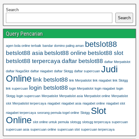
Search
Search
Query Pencarian
betslot88
agen bola online terbaik
bandar domino paling aman
betslot88 asia
betslot88 online
betslot88 slot
betslot88 terpercaya
daftar betslot88
daftar Merpatislot
Judi
daftar NagaSlot
daftar niagabet
daftar Slotgg
daftar supercuan
Online
link betslot88
link Merpatislot
link niagabet
link Slotgg
login betslot88
link supercuan
login Merpatislot
login niagabet
login
Slotgg
login supercuan
Merpatislot
Merpatislot asia
Merpatislot online
Merpatislot
slot
Merpatislot terpercaya
niagabet
niagabet asia
niagabet online
niagabet slot
Slot
niagabet terpercaya
seorang pemula togel online
Slotgg
Online
slot online untuk pemula
slotsgg
slotsgg terpercaya
supercuan
supercuan asia
supercuan online
supercuan slot
supercuan terpercaya