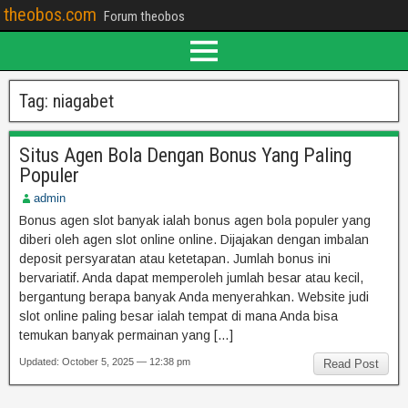
theobos.com
Forum theobos
Tag:
niagabet
Situs Agen Bola Dengan Bonus Yang Paling
Populer
admin
Bonus agen slot banyak ialah bonus agen bola populer yang
diberi oleh agen slot online online. Dijajakan dengan imbalan
deposit persyaratan atau ketetapan. Jumlah bonus ini
bervariatif. Anda dapat memperoleh jumlah besar atau kecil,
bergantung berapa banyak Anda menyerahkan. Website judi
slot online paling besar ialah tempat di mana Anda bisa
temukan banyak permainan yang […]
Updated: October 5, 2025 — 12:38 pm
Read Post