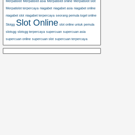
Merpatislot
Merpatislot asia
Merpatislot online
Merpatislot slot
Merpatislot terpercaya
niagabet
niagabet asia
niagabet online
niagabet slot
niagabet terpercaya
seorang pemula togel online
Slot Online
Slotgg
slot online untuk pemula
slotsgg
slotsgg terpercaya
supercuan
supercuan asia
supercuan online
supercuan slot
supercuan terpercaya