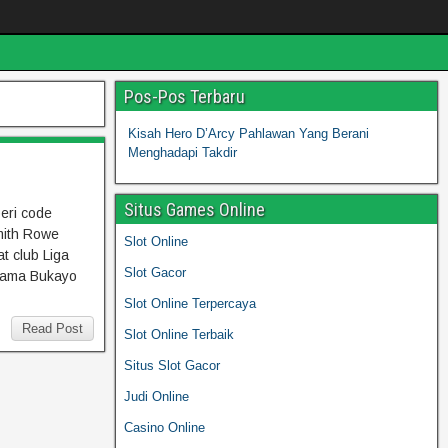
Pos-Pos Terbaru
Kisah Hero D’Arcy Pahlawan Yang Berani
Menghadapi Takdir
Situs Games Online
eri code
mith Rowe
Slot Online
t club Liga
Slot Gacor
rsama Bukayo
Slot Online Terpercaya
Read Post
Slot Online Terbaik
Situs Slot Gacor
Judi Online
Casino Online