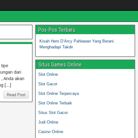
Pos-Pos Terbaru
Kisah Hero D’Arcy Pahlawan Yang Berani
Menghadapi Takdir
Situs Games Online
 tipe
tungan dari
Slot Online
 , Anda akan
Slot Gacor
ng […]
Slot Online Terpercaya
Read Post
Slot Online Terbaik
Situs Slot Gacor
Judi Online
Casino Online