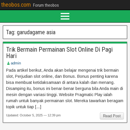
theobos.com
Forum theobos
Tag:
garudagame asia
Trik Bermain Permainan Slot Online Di Pagi
Hari
admin
Pada artikel berikut, Anda akan belajar mengenai trik bermain
slot, Perjudian slot online, dan Bonus. Bonus penting karena
bisa membuat ketidaksamaan di antara kalah dan menang.
Disamping itu, bonus ini benar-benar berguna bila Anda main di
mesin dengan variasi tinggi. Website Pragmatic Play ialah
rumah untuk banyak permainan slot. Mereka tawarkan beragam
topik untuk tiap […]
Updated: October 5, 2025 — 12:39 pm
Read Post