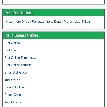
Pos-Pos Terbaru
Kisah Hero D’Arcy Pahlawan Yang Berani Menghadapi Takdir
Situs Games Online
Slot Online
Slot Gacor
Slot Online Terpercaya
Slot Online Terbaik
Situs Slot Gacor
Judi Online
Casino Online
Poker Online
Togel Online