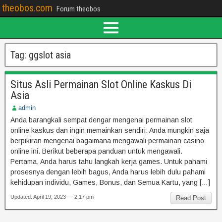
theobos.com
Forum theobos
Tag:
ggslot asia
Situs Asli Permainan Slot Online Kaskus Di
Asia
admin
Anda barangkali sempat dengar mengenai permainan slot
online kaskus dan ingin memainkan sendiri. Anda mungkin saja
berpikiran mengenai bagaimana mengawali permainan casino
online ini. Berikut beberapa panduan untuk mengawali.
Pertama, Anda harus tahu langkah kerja games. Untuk pahami
prosesnya dengan lebih bagus, Anda harus lebih dulu pahami
kehidupan individu, Games, Bonus, dan Semua Kartu, yang […]
Updated: April 19, 2023 — 2:17 pm
Read Post