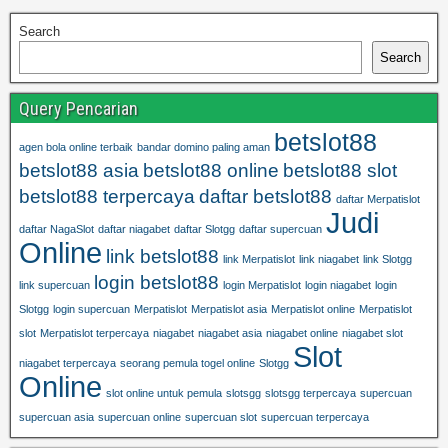
Search
Search
Query Pencarian
betslot88
agen bola online terbaik
bandar domino paling aman
betslot88 asia
betslot88 online
betslot88 slot
betslot88 terpercaya
daftar betslot88
daftar Merpatislot
Judi
daftar NagaSlot
daftar niagabet
daftar Slotgg
daftar supercuan
Online
link betslot88
link Merpatislot
link niagabet
link Slotgg
login betslot88
link supercuan
login Merpatislot
login niagabet
login
Slotgg
login supercuan
Merpatislot
Merpatislot asia
Merpatislot online
Merpatislot
slot
Merpatislot terpercaya
niagabet
niagabet asia
niagabet online
niagabet slot
Slot
niagabet terpercaya
seorang pemula togel online
Slotgg
Online
slot online untuk pemula
slotsgg
slotsgg terpercaya
supercuan
supercuan asia
supercuan online
supercuan slot
supercuan terpercaya