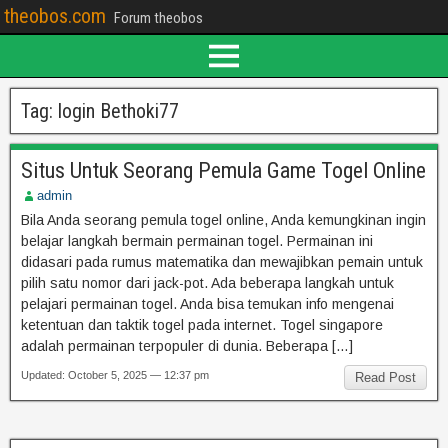
theobos.com
Forum theobos
Tag:
login Bethoki77
Situs Untuk Seorang Pemula Game Togel Online
admin
Bila Anda seorang pemula togel online, Anda kemungkinan ingin
belajar langkah bermain permainan togel. Permainan ini
didasari pada rumus matematika dan mewajibkan pemain untuk
pilih satu nomor dari jack-pot. Ada beberapa langkah untuk
pelajari permainan togel. Anda bisa temukan info mengenai
ketentuan dan taktik togel pada internet. Togel singapore
adalah permainan terpopuler di dunia. Beberapa […]
Updated: October 5, 2025 — 12:37 pm
Read Post