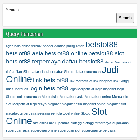
Search
Search
Query Pencarian
betslot88
agen bola online terbaik
bandar domino paling aman
betslot88 asia
betslot88 online
betslot88 slot
betslot88 terpercaya
daftar betslot88
daftar Merpatislot
Judi
daftar NagaSlot
daftar niagabet
daftar Slotgg
daftar supercuan
Online
link betslot88
link Merpatislot
link niagabet
link Slotgg
login betslot88
link supercuan
login Merpatislot
login niagabet
login
Slotgg
login supercuan
Merpatislot
Merpatislot asia
Merpatislot online
Merpatislot
slot
Merpatislot terpercaya
niagabet
niagabet asia
niagabet online
niagabet slot
Slot
niagabet terpercaya
seorang pemula togel online
Slotgg
Online
slot online untuk pemula
slotsgg
slotsgg terpercaya
supercuan
supercuan asia
supercuan online
supercuan slot
supercuan terpercaya