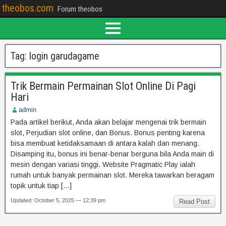
theobos.com
Forum theobos
Tag:
login garudagame
Trik Bermain Permainan Slot Online Di Pagi
Hari
admin
Pada artikel berikut, Anda akan belajar mengenai trik bermain
slot, Perjudian slot online, dan Bonus. Bonus penting karena
bisa membuat ketidaksamaan di antara kalah dan menang.
Disamping itu, bonus ini benar-benar berguna bila Anda main di
mesin dengan variasi tinggi. Website Pragmatic Play ialah
rumah untuk banyak permainan slot. Mereka tawarkan beragam
topik untuk tiap […]
Updated: October 5, 2025 — 12:39 pm
Read Post