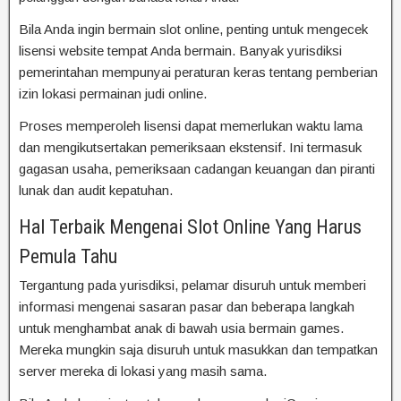
Bila Anda ingin bermain slot online, penting untuk mengecek
lisensi website tempat Anda bermain. Banyak yurisdiksi
pemerintahan mempunyai peraturan keras tentang pemberian
izin lokasi permainan judi online.
Proses memperoleh lisensi dapat memerlukan waktu lama
dan mengikutsertakan pemeriksaan ekstensif. Ini termasuk
gagasan usaha, pemeriksaan cadangan keuangan dan piranti
lunak dan audit kepatuhan.
Hal Terbaik Mengenai Slot Online Yang Harus
Pemula Tahu
Tergantung pada yurisdiksi, pelamar disuruh untuk memberi
informasi mengenai sasaran pasar dan beberapa langkah
untuk menghambat anak di bawah usia bermain games.
Mereka mungkin saja disuruh untuk masukkan dan tempatkan
server mereka di lokasi yang masih sama.