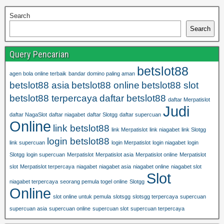
Search
Search
Query Pencarian
betslot88
agen bola online terbaik
bandar domino paling aman
betslot88 asia
betslot88 online
betslot88 slot
betslot88 terpercaya
daftar betslot88
daftar Merpatislot
Judi
daftar NagaSlot
daftar niagabet
daftar Slotgg
daftar supercuan
Online
link betslot88
link Merpatislot
link niagabet
link Slotgg
login betslot88
link supercuan
login Merpatislot
login niagabet
login
Slotgg
login supercuan
Merpatislot
Merpatislot asia
Merpatislot online
Merpatislot
slot
Merpatislot terpercaya
niagabet
niagabet asia
niagabet online
niagabet slot
Slot
niagabet terpercaya
seorang pemula togel online
Slotgg
Online
slot online untuk pemula
slotsgg
slotsgg terpercaya
supercuan
supercuan asia
supercuan online
supercuan slot
supercuan terpercaya