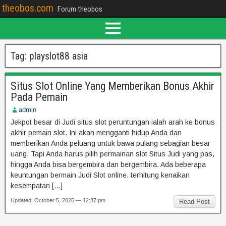
theobos.com
Forum theobos
Tag:
playslot88 asia
Situs Slot Online Yang Memberikan Bonus Akhir
Pada Pemain
admin
Jekpot besar di Judi situs slot peruntungan ialah arah ke bonus
akhir pemain slot. Ini akan mengganti hidup Anda dan
memberikan Anda peluang untuk bawa pulang sebagian besar
uang. Tapi Anda harus pilih permainan slot Situs Judi yang pas,
hingga Anda bisa bergembira dan bergembira. Ada beberapa
keuntungan bermain Judi Slot online, terhitung kenaikan
kesempatan […]
Updated: October 5, 2025 — 12:37 pm
Read Post